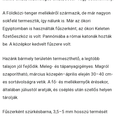
A Földközi-tenger mellékéről származik, de már nagyon
sokfelé termesztik, így nálunk is. Már az ókori
Egyiptomban is használták fűszerként; az ókori Keleten
fizetőeszköz is volt. Pannóniába a római katonák hozták
be. A középkor kedvelt fűszere volt.
Hazánk bármely területén termeszthető, a legtöbb
talajon jól fejlődik. Meleg- és tápanyagigényes. Magról
szaporítható; március közepén–április elején 30–40 cm-
es sortávolságra vetik. A fő- és mellékernyők érésekor,
általában júliustól aratják, és cséplés után szellős helyen
tárolják.
Fűszerként szürkésbarna, 3,5–5 mm hosszú termését