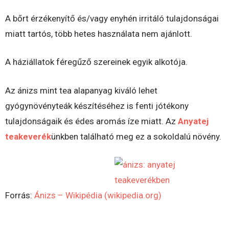
A bőrt érzékenyítő és/vagy enyhén irritáló tulajdonságai
miatt tartós, több hetes használata nem ajánlott.
A háziállatok féregűző szereinek egyik alkotója.
Az ánizs mint tea alapanyag kiváló lehet
gyógynövényteák készítéséhez is fenti jótékony
tulajdonságaik és édes aromás íze miatt. Az
Anyatej
teakeverék
ünkben található meg ez a sokoldalú növény.
Forrás:
Ánizs – Wikipédia (wikipedia.org)