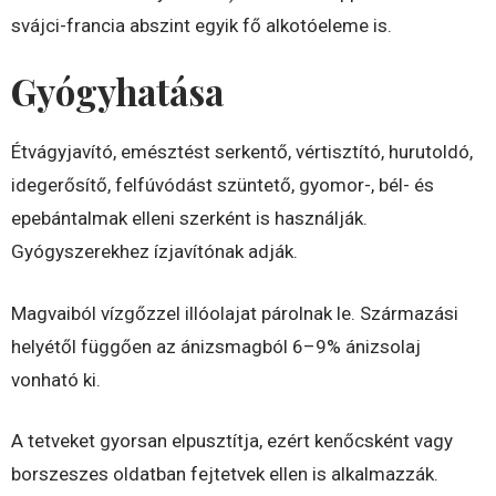
svájci-francia abszint egyik fő alkotóeleme is.
Gyógyhatása
Étvágyjavító, emésztést serkentő, vértisztító, hurutoldó,
idegerősítő, felfúvódást szüntető, gyomor-, bél- és
epebántalmak elleni szerként is használják.
Gyógyszerekhez ízjavítónak adják.
Magvaiból vízgőzzel illóolajat párolnak le. Származási
helyétől függően az ánizsmagból 6–9% ánizsolaj
vonható ki.
A tetveket gyorsan elpusztítja, ezért kenőcsként vagy
borszeszes oldatban fejtetvek ellen is alkalmazzák.