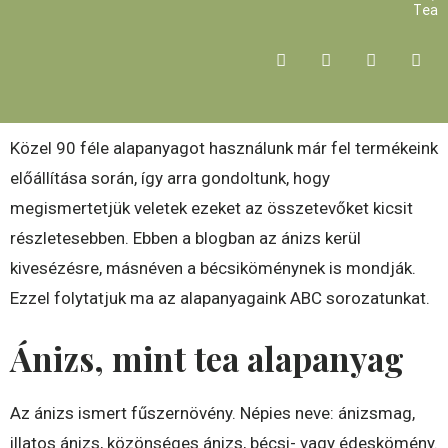
Tea
Közel 90 féle alapanyagot használunk már fel termékeink
előállítása során, így arra gondoltunk, hogy
megismertetjük veletek ezeket az összetevőket kicsit
részletesebben. Ebben a blogban az ánizs kerül
kivesézésre, másnéven a bécsiköménynek is mondják.
Ezzel folytatjuk ma az alapanyagaink ABC sorozatunkat.
Ánizs, mint tea alapanyag
Az ánizs ismert fűszernövény. Népies neve: ánizsmag,
illatos ánizs, közönséges ánizs, bécsi- vagy édeskömény.