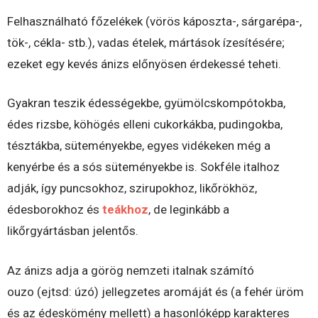
Felhasználható főzelékek (vörös káposzta-, sárgarépa-,
tök-, cékla- stb.), vadas ételek, mártások ízesítésére;
ezeket egy kevés ánizs előnyösen érdekessé teheti.
Gyakran teszik édességekbe, gyümölcskompótokba,
édes rizsbe, köhögés elleni cukorkákba, pudingokba,
tésztákba, süteményekbe, egyes vidékeken még a
kenyérbe és a sós süteményekbe is. Sokféle italhoz
adják, így puncsokhoz, szirupokhoz, likőrökhöz,
édesborokhoz és
teákhoz
, de leginkább a
likőrgyártásban jelentős.
Az ánizs adja a görög nemzeti italnak számító
ouzo (ejtsd: úzó) jellegzetes aromáját és (a fehér üröm
és az édeskömény mellett) a hasonlóképp karakteres