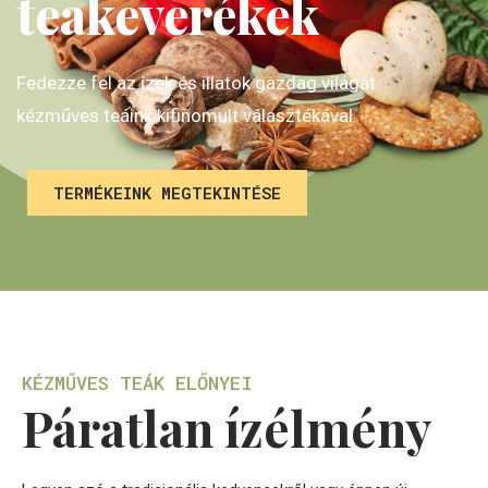
teakeverékek
Fedezze fel az ízek és illatok gazdag világát
kézműves teáink kifinomult választékával.
TERMÉKEINK MEGTEKINTÉSE
KÉZMŰVES TEÁK ELŐNYEI
Páratlan ízélmény