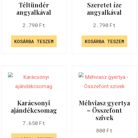
Téltündér
Szeretet íze
angyalkával
angyalkával
2.790
Ft
2.790
Ft
KOSÁRBA TESZEM
KOSÁRBA TESZEM
Karácsonyi
Méhviasz gyertya
ajándékcsomag
– Összefont
szivek
7.650
Ft
800
Ft