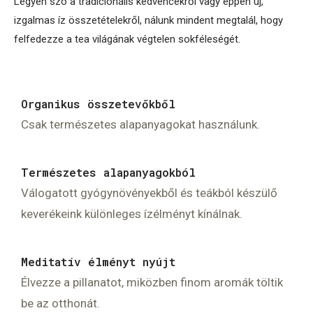
Legyen szó a tradicionális kedvencekről vagy éppen új,
izgalmas íz összetételekről, nálunk mindent megtalál, hogy
felfedezze a tea világának végtelen sokféleségét.
Organikus összetevőkből
Csak természetes alapanyagokat használunk.
Természetes alapanyagokból
Válogatott gyógynövényekből és teákból készülő
keverékeink különleges ízélményt kínálnak.
Meditatív élményt nyújt
Élvezze a pillanatot, miközben finom aromák töltik
be az otthonát.