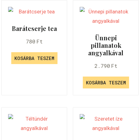
Barátcserje tea
Ünnepi
780
Ft
pillanatok
angyalkával
KOSÁRBA TESZEM
2.790
Ft
KOSÁRBA TESZEM