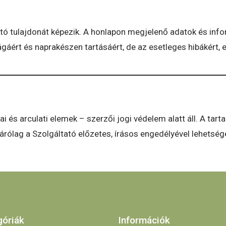
tó tulajdonát képezik. A honlapon megjelenő adatok és infor
rt és naprakészen tartásáért, de az esetleges hibákért, el
kai és arculati elemek – szerzői jogi védelem alatt áll. A ta
árólag a Szolgáltató előzetes, írásos engedélyével lehetség
góriák
Információk