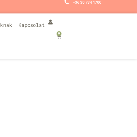
+36 30 734 1700
óknak
Kapcsolat
0