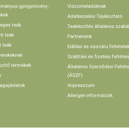
mányos gyógynövény-
Viszonteladóknak
ékek
Adatkezelési Tájékoztató
leges teák
Teakészítés általános szabá
ti teák
Partnereink
i teák
Elállási és visszáru feltétele
yerekeknek
Szállítási és fizetési feltétel
szítő termékek
Általános Szerződési Feltét
k
(ÁSZF)
gajánlatok
Impresszum
Allergén információk