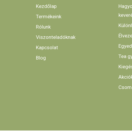
Kezdőlap
Hagyo
kever
Termékeink
Külön
Rólunk
Élveze
Viszonteladóknak
Egyed
Kapcsolat
Tea g
Blog
Kiegé
Akció
Csoma