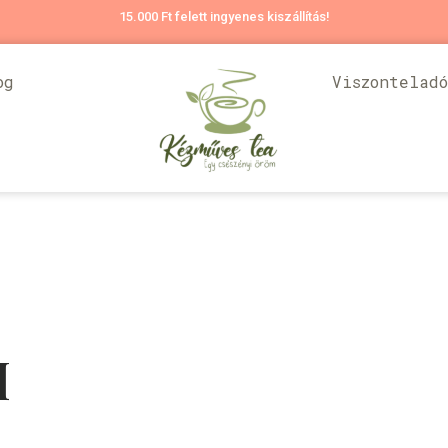
15.000 Ft felett ingyenes kiszállítás!
og
Viszontelad
M