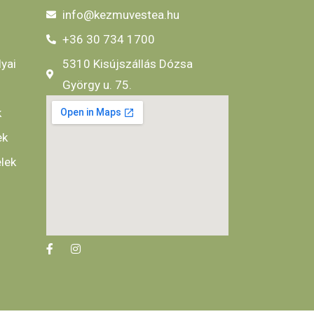
info@kezmuvestea.hu
+36 30 734 1700
lyai
5310 Kisújszállás Dózsa
György u. 75.
k
ek
elek