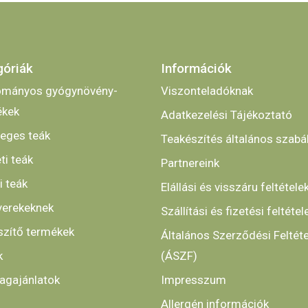
góriák
Információk
mányos gyógynövény-
Viszonteladóknak
ékek
Adatkezelési Tájékoztató
leges teák
Teakészítés általános szabá
ti teák
Partnereink
i teák
Elállási és visszáru feltétele
yerekeknek
Szállítási és fizetési feltétel
szítő termékek
Általános Szerződési Feltét
k
(ÁSZF)
gajánlatok
Impresszum
Allergén információk