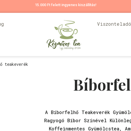
15.000 Ft felett ingyenes kiszállítás!
og
Viszontelad
ő teakeverék
Bíborfe
A Bíborfelhő Teakeverék Gyümöl
Ragyogó Bíbor Színével Különle
Koffeinmentes Gyümölcstea, Am