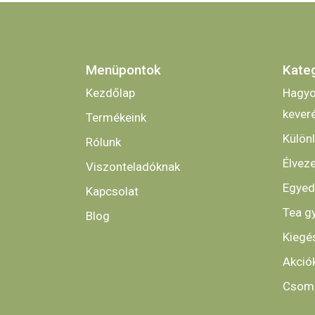
Menüpontok
Kate
Kezdőlap
Hagyo
kever
Termékeink
Külön
Rólunk
Élveze
Viszonteladóknak
Egyed
Kapcsolat
Tea g
Blog
Kiegé
Akció
Csoma