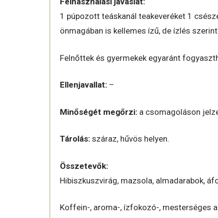
Felhasználási javaslat:
1 púpozott teáskanál teakeveréket 1 csésze 
önmagában is kellemes ízű, de ízlés szerin
Felnőttek és gyermekek egyaránt fogyaszth
Ellenjavallat:
–
Minőségét megőrzi:
a csomagoláson jelze
Tárolás:
száraz, hűvös helyen.
Összetevők:
Hibiszkuszvirág, mazsola, almadarabok, á
Koffein-, aroma-, ízfokozó-, mesterséges 