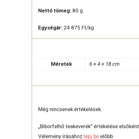
Nettó tömeg:
80 g
Egységár:
24 875 Ft/kg
TOVÁBBI INFORMÁCIÓK
Méretek
6 × 4 × 18 cm
ÉRTÉKELÉSEK
Még nincsenek értékelések.
„Bíborfelhő teakeverék” értékelése elsőként
Vélemény írásához
lépj be
előbb.