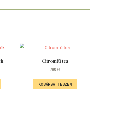
ék
Citromfű tea
780
Ft
KOSÁRBA TESZEM