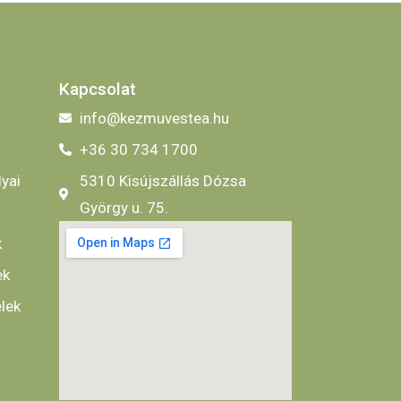
Kapcsolat
info@kezmuvestea.hu
+36 30 734 1700
lyai
5310 Kisújszállás Dózsa
György u. 75.
k
ek
elek