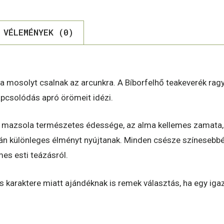
VÉLEMÉNYEK (0)
ra mosolyt csalnak az arcunkra. A Bíborfelhő teakeverék ra
apcsolódás apró örömeit idézi.
 a mazsola természetes édessége, az alma kellemes zamata,
án különleges élményt nyújtanak. Minden csésze színesebbé 
mes esti teázásról.
 karaktere miatt ajándéknak is remek választás, ha egy iga