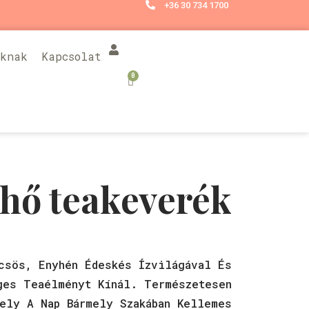
+36 30 734 1700
óknak
Kapcsolat
0
lhő teakeverék
csös, Enyhén Édeskés Ízvilágával És
ges Teaélményt Kínál. Természetesen
ely A Nap Bármely Szakában Kellemes