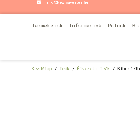
info@kezmuvestea.hu
Termékeink
Információk
Rólunk
Bl
Kezdőlap
/
Teák
/
Élvezeti Teák
/ Bíborfelh