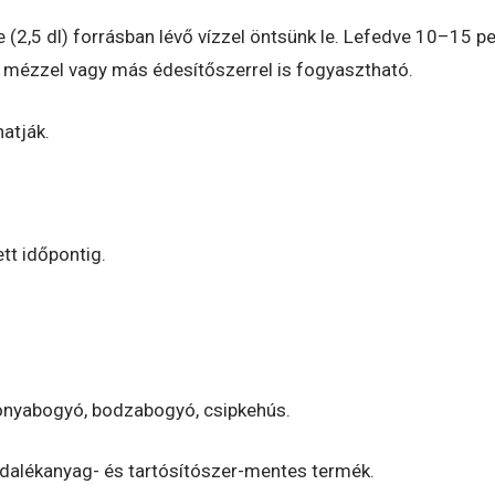
(2,5 dl) forrásban lévő vízzel öntsünk le. Lefedve 10–15 perc
t mézzel vagy más édesítőszerrel is fogyasztható.
atják.
tt időpontig.
fonyabogyó, bodzabogyó, csipkehús.
adalékanyag- és tartósítószer-mentes termék.