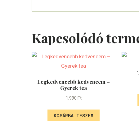
Kapcsolódó term
Legkedvencebb kedvencem –
Gyerek tea
1.990
Ft
KOSÁRBA TESZEM