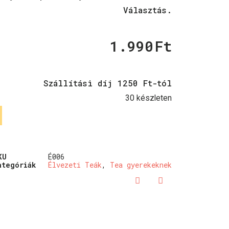
Választás.
1.990
Ft
Szállítási díj 1250 Ft-tól
30 készleten
KU
É006
ategóriák
Élvezeti Teák
,
Tea gyerekeknek