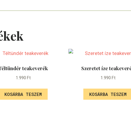
ékek
Téltündér teakeverék
Szeretet íze teakever
1.990
Ft
1.990
Ft
KOSÁRBA TESZEM
KOSÁRBA TESZEM