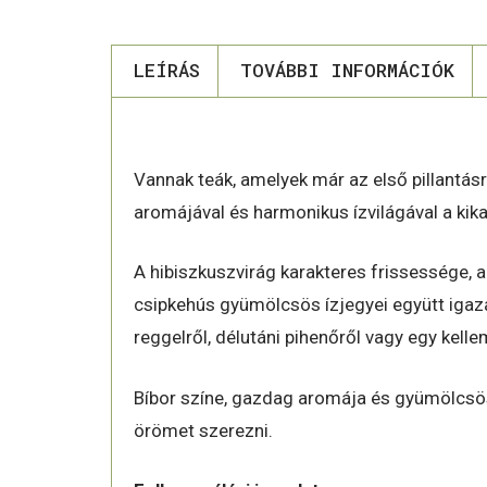
LEÍRÁS
TOVÁBBI INFORMÁCIÓK
LEÍRÁS
Vannak teák, amelyek már az első pillantás
aromájával és harmonikus ízvilágával a kik
A hibiszkuszvirág karakteres frissessége,
csipkehús gyümölcsös ízjegyei együtt igaz
reggelről, délutáni pihenőről vagy egy kelle
Bíbor színe, gazdag aromája és gyümölcsös
örömet szerezni.