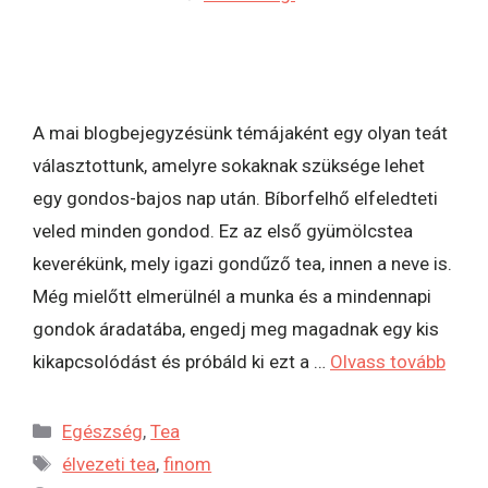
A mai blogbejegyzésünk témájaként egy olyan teát
választottunk, amelyre sokaknak szüksége lehet
egy gondos-bajos nap után. Bíborfelhő elfeledteti
veled minden gondod. Ez az első gyümölcstea
keverékünk, mely igazi gondűző tea, innen a neve is.
Még mielőtt elmerülnél a munka és a mindennapi
gondok áradatába, engedj meg magadnak egy kis
kikapcsolódást és próbáld ki ezt a …
Olvass tovább
Egészség
,
Tea
élvezeti tea
,
finom